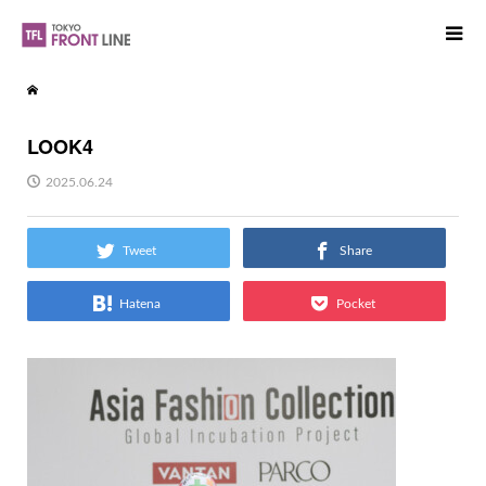
LOOK4
2025.06.24
Tweet
Share
Hatena
Pocket