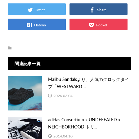
Tweet
Share
Hatena
Pocket
関連記事一覧
Malibu Sandalsより、人気のクロッグタイ
プ「WESTWARD ...
2026.03.04
adidas Consortium x UNDEFEATED x
NEIGHBORHOOD トリ...
2014.04.10