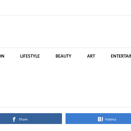
ON
LIFESTYLE
BEAUTY
ART
ENTERTA
Share
Hatena