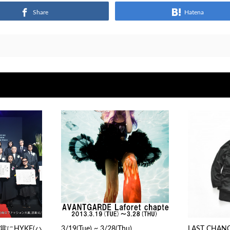
Share
Hatena
にHYKE(ハ
3/19(Tue) ~ 3/28(Thu)
LAST CHAN