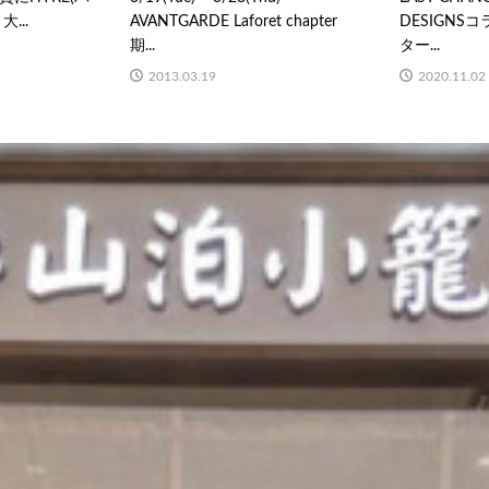
...
AVANTGARDE Laforet chapter
DESIGN
期...
ター...
2013.03.19
2020.11.02