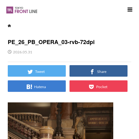
PE_26_PB_OPERA_03-rvb-72dpi
2026.05.31
Tweet
Share
Hatena
Pocket