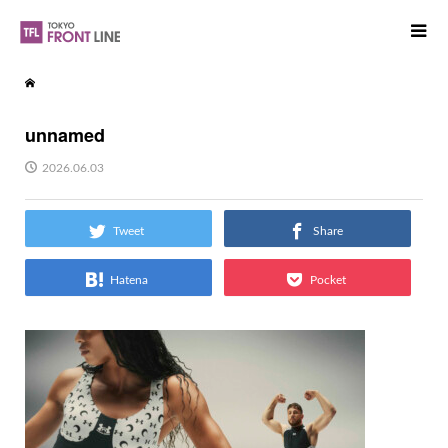
unnamed
2026.06.03
Tweet
Share
Hatena
Pocket