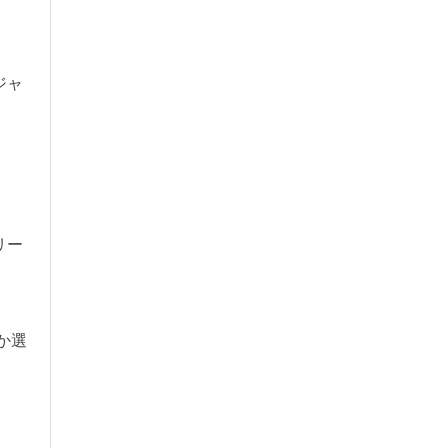
ジャ
リー
か選