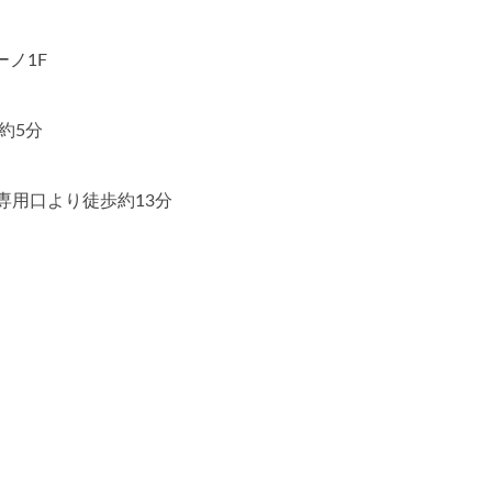
ノ1F
約5分
専用口より徒歩約13分