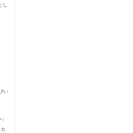
とし
びい
テ〉
りカ