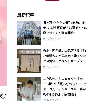
最新記事
日本茶で“ととの寝”を体験。ホ
テル1899東京が「お茶でととの
寝プラン」を販売開始
2026年8月8日
台北・西門町の人気店「梁山泊
小籠湯包」が日本初上陸！リン
クス池袋にグランドオープン
2026年8月6日
二宮和也・川口春奈が出演の
JCB新CM「買いものって、メッ
セージだ。」シリーズ第二弾が
しむ
8月5日(水)より放映開始
2026年8月5日