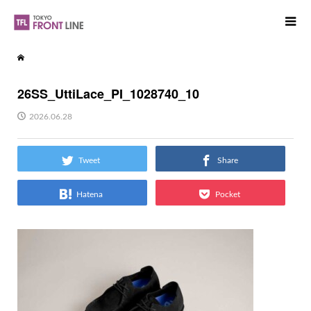
26SS_UttiLace_PI_1028740_10
2026.06.28
Tweet
Share
Hatena
Pocket