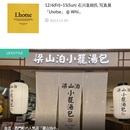
12/6(Fri)~15(Sun) 石川直樹氏 写真展
『Lhotse』 @ Whi...
2013.11.29
LIFESTYLE
台北・西門町の人気店「梁山泊小...