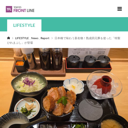
LIFESTYLE
LIFESTYLE
,
News
,
Report
日本橋で味わう新名物！熟成四元豚を使った「特製
ひれまぶし」が登場