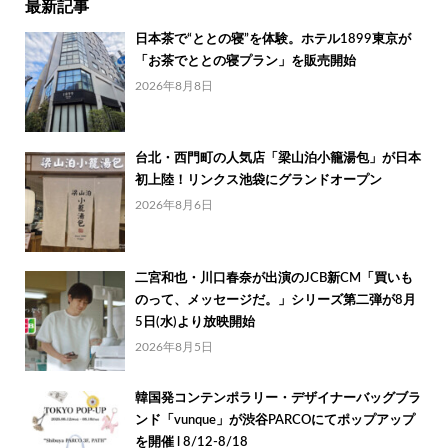
最新記事
日本茶で“ととの寝”を体験。ホテル1899東京が
「お茶でととの寝プラン」を販売開始
2026年8月8日
台北・西門町の人気店「梁山泊小籠湯包」が日本
初上陸！リンクス池袋にグランドオープン
2026年8月6日
二宮和也・川口春奈が出演のJCB新CM「買いも
のって、メッセージだ。」シリーズ第二弾が8月
5日(水)より放映開始
2026年8月5日
韓国発コンテンポラリー・デザイナーバッグブラ
ンド「vunque」が渋谷PARCOにてポップアップ
を開催 l 8/12-8/18