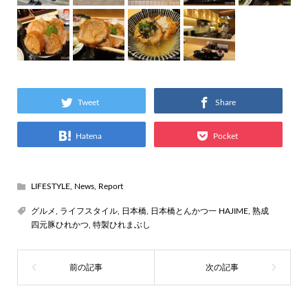
Tweet
Share
Hatena
Pocket
LIFESTYLE
,
News
,
Report
グルメ
,
ライフスタイル
,
日本橋
,
日本橋とんかつ一 HAJIME
,
熟成
四元豚ひれかつ
,
特製ひれまぶし