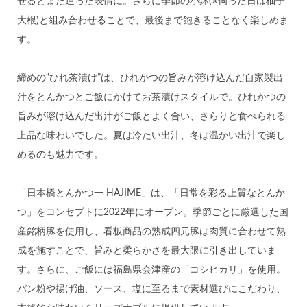
せるとまた違った表情に。さらに季節の小鉢(※伺った日は柚子
大根)と組み合わせることで、最後まで飽きることなく楽しめま
す。
締めの“ひれ茶漬け”は、ひれかつの旨みが溶け込んだ自家製出
汁をとんかつとご飯にかけてお茶漬けスタイルで。ひれかつの
旨みが溶け込んだ出汁がご飯とよく合い、さらりと食べられる
上品な味わいでした。夏は冷たい出汁、冬は温かい出汁で楽し
めるのも魅力です。
「日本橋とんかつ一 HAJIME」は、「日常を彩る上質なとんか
つ」をコンセプトに2022年にオープン。季節ごとに厳選した国
産銘柄豚を使用し、看板商品の熟成四元豚は肉質に合わせて熟
成を施すことで、旨みと柔らかさを最大限に引き出していま
す。さらに、ご飯には福島県会津産の「コシヒカリ」を使用。
パン粉や揚げ油、ソース、塩に至るまで素材選びにこだわり、