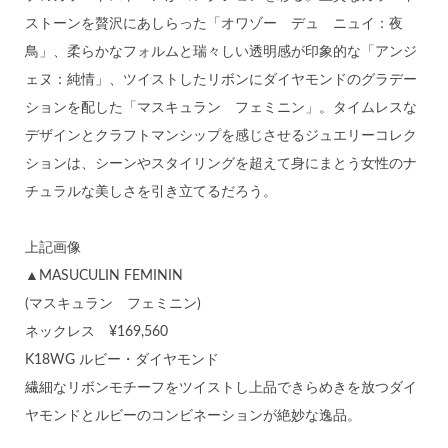
ストーンを贅沢にあしらった「オワゾー デュ ニュイ：夜
鳥」、柔らかなフォルムと瑞々しい透明感が印象的な「アンジ
ェヌ：純情」、ツイストしたリボンにダイヤモンドのグラデー
ションを配した「マスキュラン フェミニン」。タイムレスな
デザインとクラフトマンシップを感じさせるジュエリーコレク
ションは、シーンやスタイリングを超えて身にまとう女性のナ
チュラルな美しさを引き立てるだろう。
上記画像
▲MASUCULIN FEMININ
(マスキュラン フェミニン)
ネックレス ¥169,560
K18WG ルビー・ダイヤモンド
繊細なリボンモチーフをツイストし上品できらめきを放つダイ
ヤモンドとルビーのコンビネーションが絶妙な逸品。