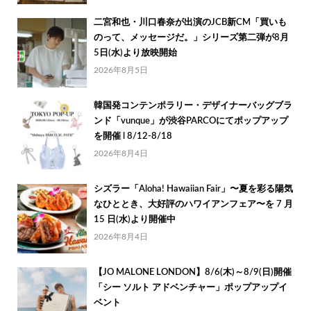
二宮和也・川口春奈が出演のJCB新CM「買いも
のって、メッセージだ。」シリーズ第二弾が8月
5日(水)より放映開始
2026年8月5日
韓国発コンテンポラリー・デザイナーバッグブラ
ンド「vunque」が渋谷PARCOにてポップアップ
を開催 l 8/12-8/18
2026年8月4日
シズラー「Aloha! Hawaiian Fair」〜夏を彩る陽気
なひととき、大好評のハワイアンフェア〜を 7 月
15 日(水)より開催中
2026年8月4日
【JO MALONE LONDON】8/6(木)～8/9(日)開催
「シー ソルト アドベンチャー」ポップアップイ
ベント