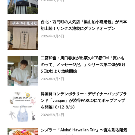
2026年8月8日
台北・西門町の人気店「梁山泊小籠湯包」が日本
初上陸！リンクス池袋にグランドオープン
2026年8月6日
二宮和也・川口春奈が出演のJCB新CM「買いも
のって、メッセージだ。」シリーズ第二弾が8月
5日(水)より放映開始
2026年8月5日
韓国発コンテンポラリー・デザイナーバッグブラ
ンド「vunque」が渋谷PARCOにてポップアップ
を開催 l 8/12-8/18
2026年8月4日
シズラー「Aloha! Hawaiian Fair」〜夏を彩る陽気