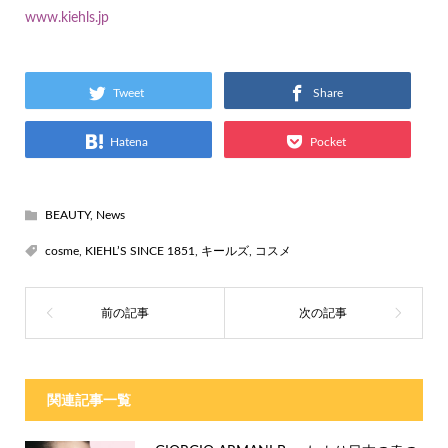
www.kiehls.jp
Tweet
Share
Hatena
Pocket
BEAUTY
,
News
cosme
,
KIEHL’S SINCE 1851
,
キールズ
,
コスメ
関連記事一覧