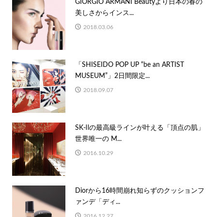
GIORGIO ARMANI Beautyより日本の春の
美しさからインス...
2018.03.06
「SHISEIDO POP UP “be an ARTIST
MUSEUM”」2⽇間限定...
2018.09.07
SK-Ⅱの最高級ラインが叶える「頂点の肌」
世界唯一の M...
2016.10.29
Diorから16時間崩れ知らずのクッションフ
ァンデ「ディ...
2016.12.27