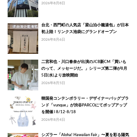
2026年8月8日
台北・西門町の人気店「梁山泊小籠湯包」が日本
初上陸！リンクス池袋にグランドオープン
2026年8月6日
二宮和也・川口春奈が出演のJCB新CM「買いも
のって、メッセージだ。」シリーズ第二弾が8月
5日(水)より放映開始
2026年8月5日
韓国発コンテンポラリー・デザイナーバッグブラ
ンド「vunque」が渋谷PARCOにてポップアップ
を開催 l 8/12-8/18
2026年8月4日
シズラー「Aloha! Hawaiian Fair」〜夏を彩る陽気