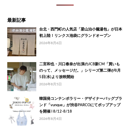
最新記事
台北・西門町の人気店「梁山泊小籠湯包」が日本
初上陸！リンクス池袋にグランドオープン
2026年8月6日
二宮和也・川口春奈が出演のJCB新CM「買いも
のって、メッセージだ。」シリーズ第二弾が8月
5日(水)より放映開始
2026年8月5日
韓国発コンテンポラリー・デザイナーバッグブラ
ンド「vunque」が渋谷PARCOにてポップアップ
を開催 l 8/12-8/18
2026年8月4日