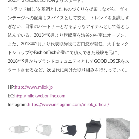
2005年S/SCOLLECTIONよりスタート。
”トラッド崩し”を基調としたものづくりを提案しながら、ヴィ
ンテージへの配慮もスパイスとして交え、トレンドを意識しす
ぎない、日常のパートナーとなるようなアイテムとして落とし
込んでいる。2013年8月より旗艦店を渋谷の神南にオープン。
また、2018年2月より代表取締役に古口悠が就任。大手セレク
トショップやFashionTech企業にて積んできた経験を元に、
2018年9月からブランドコミュニティとしてGOODLOSERをス
タートさせるなど、次世代に向けた取り組みを行なっていく。
HP:
http://www.milok.jp
EC:
http://milokwebonline.com
Instagram:
https://www.instagram.com/milok_official/