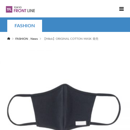
FASHION
FASHION
,
News
【Milok】ORIGINAL COTTON MASK 発売