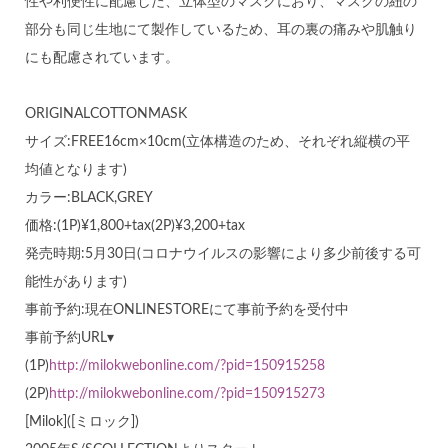
性や利便性に配慮した、立体型のマスクにおり、マスクの紐の
部分も同じ生地にて製作しているため、耳の裏の痛みや肌触り
にも配慮されています。
ORIGINALCOTTONMASK
サイズ:FREE16cm×10cm(立体構造のため、それぞれ縦横の平
均値となります)
カラー:BLACK,GREY
価格:(1P)¥1,800+tax(2P)¥3,200+tax
発売時期:5月30日(コロナウイルスの影響により多少前後する可
能性があります)
事前予約:現在ONLINESTOREにて事前予約を受付中
事前予約URL▾
(1P)
http://milokwebonline.com/?pid=150915258
(2P)
http://milokwebonline.com/?pid=150915273
[Milok]([ミロック])