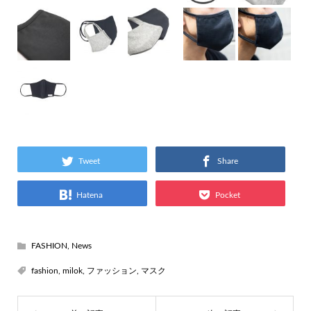
Tweet
Share
Hatena
Pocket
FASHION
,
News
fashion
,
milok
,
ファッション
,
マスク