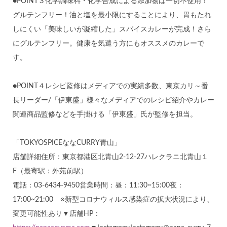
●POINT３化学調味料・化学合成による添加物は一切不使用！
グルテンフリー！油と塩を最小限にすることにより、胃もたれ
しにくい「美味しいが凝縮した」スパイスカレーが完成！さら
にグルテンフリー。健康を気遣う方にもオススメのカレーで
す。
●POINT４レシピ監修はメディアでの実績多数、東京カリ～番
長リーダー/「伊東盛」様々なメディアでのレシピ紹介やカレー
関連商品監修などを手掛ける「伊東盛」氏が監修を担当。
「TOKYOSPICEななCURRY青山」
店舗詳細住所：東京都港区北青山2-12-27ハレクラニ北青山１
F（最寄駅：外苑前駅）
電話：03-6434-9450営業時間：昼：11:30~15:00夜：
17:00~21:00 ※新型コロナウィルス感染症の拡大状況により、
変更可能性あり▼店舗HP：