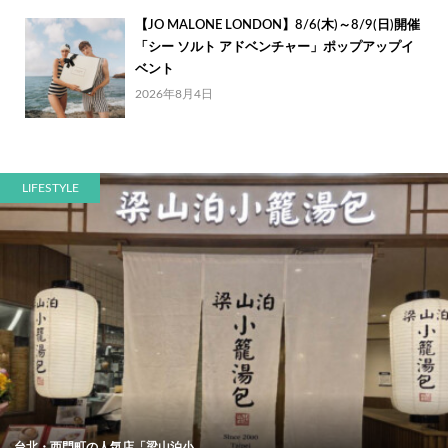
【JO MALONE LONDON】8/6(木)～8/9(日)開催
「シー ソルト アドベンチャー」ポップアップイ
ベント
2026年8月4日
LIFESTYLE
台北・西門町の人気店「梁山泊小...