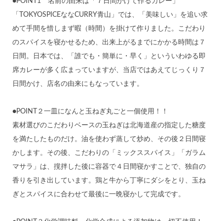
●POINT1 名前の由来は「７日間かけて作るカレー」
「TOKYOSPICEななCURRY青山」では、「美味しい」を追い求
めて手間を惜しまず暇（時間）を掛けて作りました。こだわり
のスパイスを寝かせるため、出来上がるまでにかかる時間は７
日間。日本では、「誰でも・簡単に・早く」といういわゆる即
席カレーが多く広まっていますが、当店ではあえてじっくり７
日間かけ、店名の由来にもなっています。
●POINT２一皿になんと玉ねぎ丸ごと一個使用！！
素材選びのこだわりベースの玉ねぎは北海道産の指定した糖度
を満たしたものだけ。油を使わず蒸して炒め、その後２日間寝
かします。その後、こだわりの「ミックススパイス」「ガラム
マサラ」は、撹拌した後に容器で４日間寝かすことで、独自の
香りを引き出しています。鶏と牛から丁寧にダシをとり、玉ね
ぎとスパイスに合わせて最後に一晩寝かして完成です。