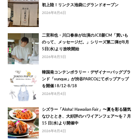
初上陸！リンクス池袋にグランドオープン
2026年8月6日
二宮和也・川口春奈が出演のJCB新CM「買いも
のって、メッセージだ。」シリーズ第二弾が8月
5日(水)より放映開始
2026年8月5日
韓国発コンテンポラリー・デザイナーバッグブラ
ンド「vunque」が渋谷PARCOにてポップアップ
を開催 l 8/12-8/18
2026年8月4日
シズラー「Aloha! Hawaiian Fair」〜夏を彩る陽気
なひととき、大好評のハワイアンフェア〜を 7 月
15 日(水)より開催中
2026年8月4日