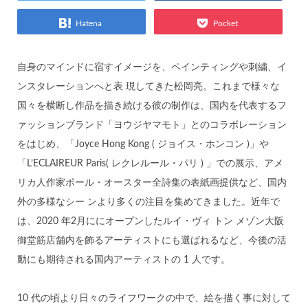
Hatena
Pocket
自身のマインドに宿すイメージを、ペインティングや刺繍、イ
ンスタレーションへと表 現してきた松岡亮。これまで様々な
国々を横断し作品を描き続ける彼の制作は、国内を代表するフ
ァッションブランド「ヨウジヤマモト」とのコラボレーション
をはじめ、「Joyce Hong Kong ( ジョイス・ホンコン )」や
「L’ECLAIREUR Paris( レクレルール・パリ ) 」での展示、アメ
リカ人作家ポール・オースター全詩集の表紙画提供など、国内
外の多様なシー ンより多くの注目を集めてきました。近年で
は、2020 年2月ににオープンしたルイ・ヴィ トン メゾン大阪
御堂筋店舗内を飾るアーティストにも選ばれるなど、今後の活
動にも期待される国内アーティストの 1 人です。
10 代の頃より日々のライフワークの中で、絵を描く事に対して