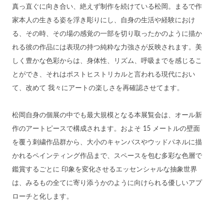
真っ直ぐに向き合い、絶えず制作を続けている松岡。まるで作
家本人の生きる姿を浮き彫りにし、自身の生活や経験におけ
る、その時、その場の感覚の一部を切り取ったかのように描か
れる彼の作品には表現の持つ純粋な力強さが反映されます。美
しく豊かな色彩からは、身体性、リズム、呼吸までを感じるこ
とができ、それはポストヒストリカルと言われる現代におい
て、改めて 我々にアートの楽しさを再確認させてます。
松岡自身の個展の中でも最大規模となる本展覧会は、オール新
作のアートピースで構成されます。およそ 15 メートルの壁面
を覆う刺繍作品群から、大小のキャンバスやウッドパネルに描
かれるペインティング作品まで、スペースを包む多彩な色層で
鑑賞するごとに 印象を変化させるエッセンシャルな抽象世界
は、みるもの全てに寄り添うかのように向けられる優しいアプ
ローチと化します。