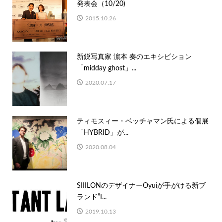
発表会（10/20)
2015.10.26
新鋭写真家 濵本 奏のエキシビション
「midday ghost」...
2020.07.17
ティモスィー・ベッチャマン氏による個展
「HYBRID」が...
2020.08.04
SIIILONのデザイナーOyuiが手がける新ブ
ランド”I...
2019.10.13