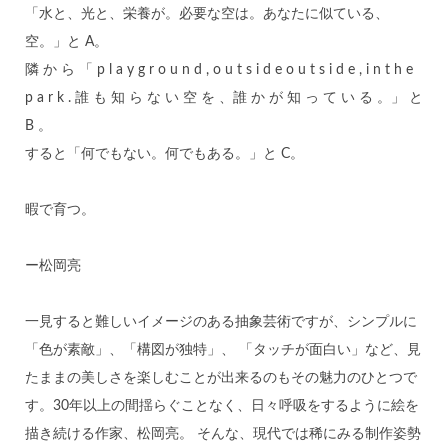
「水と、光と、栄養が。必要な空は。あなたに似ている、
空。」と A。
隣 か ら 「 p l a y g r o u n d , o u t s i d e o u t s i d e , i n t h e
p a r k . 誰 も 知 ら な い 空 を 、誰 か が 知 っ て い る 。」 と
B 。
すると「何でもない。何でもある。」と C。
暇で育つ。
ー松岡亮
一見すると難しいイメージのある抽象芸術ですが、シンプルに
「色が素敵」、「構図が独特」、 「タッチが面白い」など、見
たままの美しさを楽しむことが出来るのもその魅力のひとつで
す。30年以上の間揺らぐことなく、日々呼吸をするように絵を
描き続ける作家、松岡亮。 そんな、現代では稀にみる制作姿勢