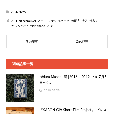
ART
,
News
ART
,
art scape SAI
,
アート
,
ミヤシタパーク
,
松岡亮
,
渋谷
,
渋谷ミ
ヤシタパークのart space SAIで
関連記事一覧
Ishiura Masaru 展 [2016 – 2019 中今]7月5
日〜2...
2019.06.28
『SABON Gift Short Film Project』 プレス