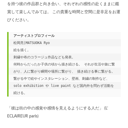
を持つ彼の作品群と向き合い、それぞれの感性の赴くままに鑑
賞して楽しんでみては。 この貴重な時間と空間に是非足をお運
びください。
松岡亮|MATSUOKA Ryo

絵を描く。

刺繍や布のコラージュ作品なども発表。

何時からだったか子供の頃から描き続ける。 それが生活や旅に繋
がり、人に繋がり瞬間や場所に繋がり、 描き続ける事に繋がる。 
繋がる中で絵やインスタレーション、壁画、刺繍の制作など、 
solo exhibition や live paint など国内外を問わず活動を
続ける。
「彼は街の中の感覚や感情を見えるようにする人だ」 (L’
ECLAIREUR paris)