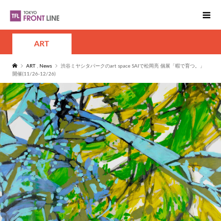
ART
ART
,
News
渋谷ミヤシタパークのart space SAIで松岡亮 個展「暇で育つ。」
開催(11/26-12/26)