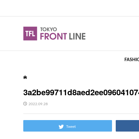
FASHI
3a2be99711d8aed2ee09604107
2022.09.28
Tweet