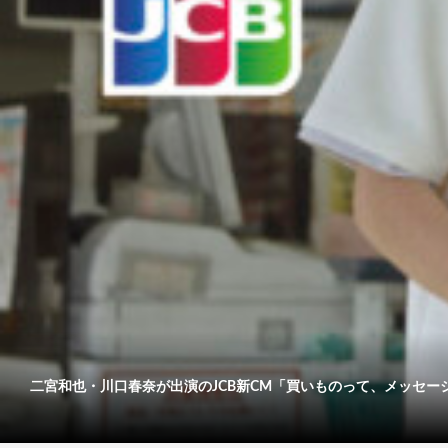
二宮和也・川口春奈が出演のJCB新CM「買いものって、メッセージだ