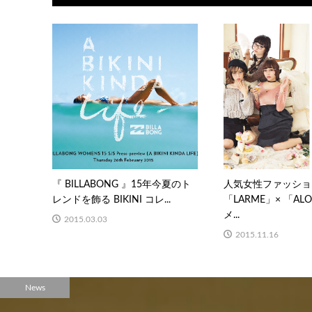
『 BILLABONG 』15年今夏のト
人気女性ファッショ
レンドを飾る BIKINI コレ...
「LARME」× 「A
メ...
2015.03.03
2015.11.16
News