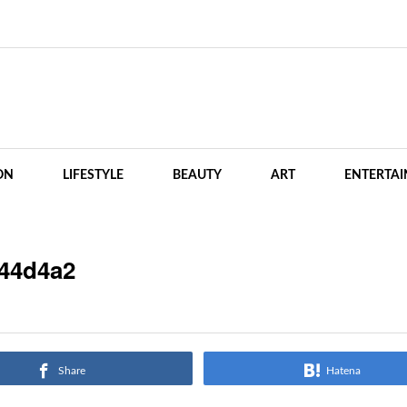
ON
LIFESTYLE
BEAUTY
ART
ENTERTA
44d4a2
Share
Hatena