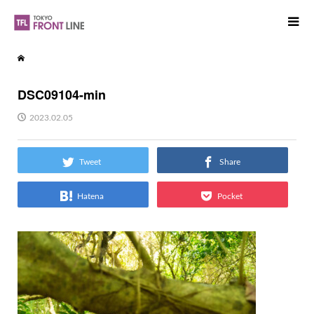
DSC09104-min
2023.02.05
Tweet
Share
Hatena
Pocket