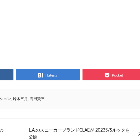
Hatena
Pocket
ション
,
鈴木三月
,
高田賢三
宿の
L.A.のスニーカーブランドCLAEが 2023S/Sルックを
公開