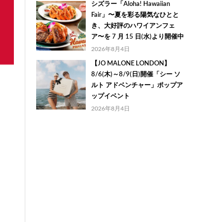
シズラー「Aloha! Hawaiian
Fair」〜夏を彩る陽気なひとと
き、大好評のハワイアンフェ
ア〜を 7 月 15 日(水)より開催中
2026年8月4日
【JO MALONE LONDON】
8/6(木)～8/9(日)開催「シー ソ
ルト アドベンチャー」ポップア
ップイベント
2026年8月4日