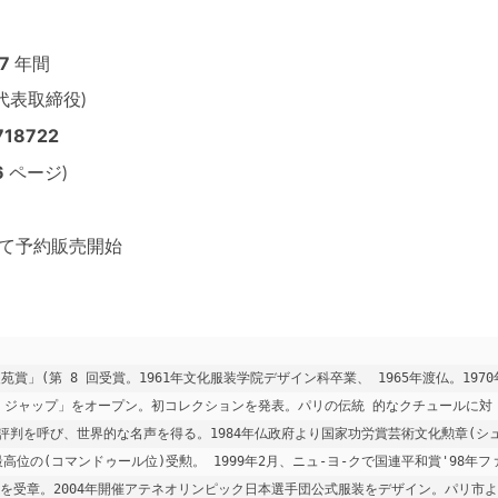
37
年間
代表取締役)
718722
6
ページ)
て予約販売開始
」(第 8 回受賞。1961年文化服装学院デザイン科卒業、 1965年渡仏。1970年
・ジャップ」をオープン。初コレクションを発表。パリの伝統 的なクチュールに対
判を呼び、世界的な名声を得る。1984年仏政府より国家功労賞芸術文化勲章(シ
高位の(コマンドゥール位)受勲。 1999年2月、ニュ-ヨ-クで国連平和賞'98年フ
褒章を受章。2004年開催アテネオリンピック日本選手団公式服装をデザイン。パリ市よ