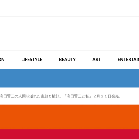
ON
LIFESTYLE
BEAUTY
ART
ENTERTA
ー高田賢三の人間味溢れた素顔と横顔。「高田賢三と私」２月２１日発売。