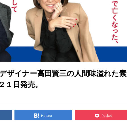
的デザイナー高田賢三の人間味溢れた素
２１日発売。
Hatena
Pocket