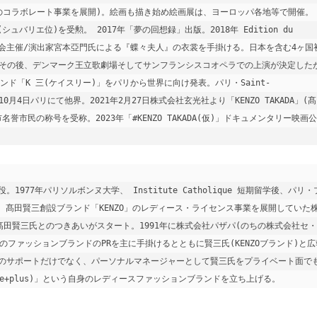
のコラボレート事業を展開)。絵画も描き始め絵画展は、ヨーロッパ各地等で開催。
バリエ位)を受勲。 2017年「夢の回想録」出版。2018年 Edition du 
月・東京二期会主催/演出家宮本亞門氏による『蝶々夫人』の衣裳を手掛ける。日本を含む4ヶ国
ン)その後、デンマーク王立歌劇場そしてサンフランシスコオペラでの上演が決定した
新ブランド「K 三(ケイスリー)」をパリから世界に向け発表。パリ・Saint-
20年10月4日パリにて他界。2021年2月27日株式会社玄光社より「KENZO TAKADA」(
誉市民の称号を受称。2023年「#KENZO TAKADA(仮)」ドキュメンタリー映画公
締役。1977年パリソルボンヌ大学、 Institute Catholique 短期留学後、パリ・
、髙田賢三創設ブランド「KENZO」のレディース・ライセンス事業を展開していた
、髙田賢三氏とのつきあいがスタート。1991年に株式会社パザパ(のちの株式会社セ・
ファッションブランドのPRを主に手掛けるとともに賢三氏(KENZOブランド)と広
のサポートだけでなく、パーソナルマネージャーとして賢三氏をプライベート面で