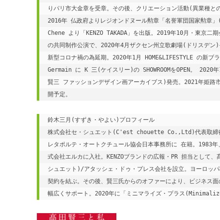
りパリ市大金章を受章。その後、クリエーション活動(異業種と
2016年 仏政府よりレジオンドヌール勲章「名誉軍団国家勲章」(シュ
Chene より「KENZO TAKADA」を出版。2019年10
の共同制作公演で、2020年4月ザクセン州立歌劇場(ドリスデ
新型コロナ禍の為延期。2020年1月 HOME&LIFESTYLE の
Germain に K 三(ケイスリー)の SHOWROOMをOPEN。 20
賢三 ファッションデザイン画アーカイブス)発売。2021年姫路市名
開予定。
鈴木三月(すずき・やよい)プロフィール

株式会社セ・シュエット(C'est chouette Co.,Ltd)代表取
レタポルテ・オートクチュール協会日本事務所に 在籍。1983年
式会社エルカに入社。KENZOブランドの広報・PR 担当として
シュエット)/アタッシェ・ドゥ・プレス会社を設立。ヨーロッパの
契約を結ぶ。その後、賢三氏からのオファーにより、ビジネス面