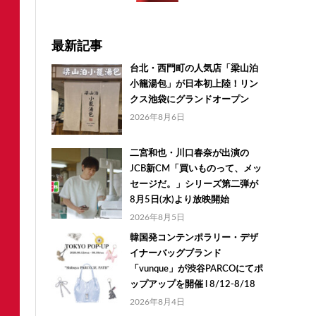
最新記事
台北・西門町の人気店「梁山泊
小籠湯包」が日本初上陸！リン
クス池袋にグランドオープン
2026年8月6日
二宮和也・川口春奈が出演の
JCB新CM「買いものって、メッ
セージだ。」シリーズ第二弾が
8月5日(水)より放映開始
2026年8月5日
韓国発コンテンポラリー・デザ
イナーバッグブランド
「vunque」が渋谷PARCOにてポ
ップアップを開催 l 8/12-8/18
2026年8月4日