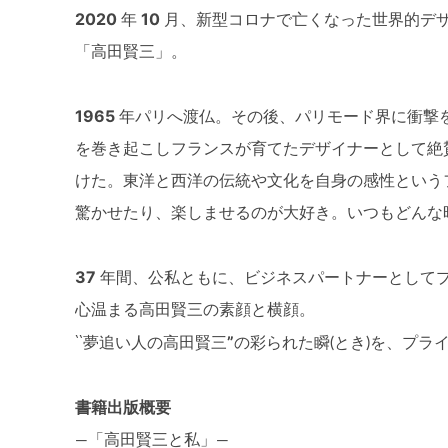
2020
10
年
月、新型コロナで亡くなった世界的デ
「高田賢三」。
1965
年パリへ渡仏。その後、パリモード界に衝撃
を巻き起こしフランスが育てたデザイナーとして絶
けた。東洋と西洋の伝統や文化を自身の感性という
驚かせたり、楽しませるのが大好き。いつもどんな
37
年間、公私ともに、ビジネスパートナーとして
心温まる高田賢三の素顔と横顔。
”
‵‵夢追い人の高田賢三
の彩られた瞬(とき)を、プラ
書籍出版概要
―「高田賢三と私」―