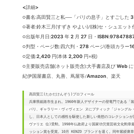
<
>
詳細
──
○書名:高田賢三と私
「パリの息子」とすごした
○著者:鈴木三月(すずき やよい)/((株)セ・シュエット
2023
2
27
ISBN
9784788
○出版年月日:
年
月
日・
:
278
1
○判型・ページ数:四六判・
ページ(巻頭カラー
2,420
2,200
○定価:
円(本体
円+税)
Web
○主要販売店舗(ネット販売含):大手書店及び
に
Amazon
紀伊国屋書店、丸善、蔦屋等/
、楽天
髙田賢三(たかだけんぞう)プロフィール

兵庫県姫路市生まれ。1960年新人デザイナーの登竜門である「装苑賞
パリ、ギャラリー・ヴィヴィエン ヌにブティック「ジャングル
し、日本人としての感性を駆使した新しい発想のコレクションが評
ヴァリエ 位)受勲。1998年仏政府より国家功労賞芸術文化勲章最
ッション賞を受賞。10月 KENZO ブランドを退く。同年紫綬