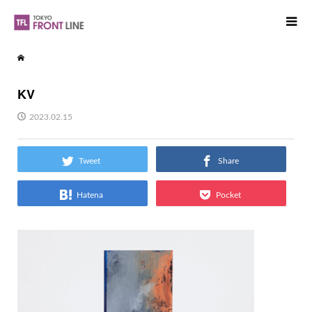
KV
2023.02.15
Tweet
Share
Hatena
Pocket