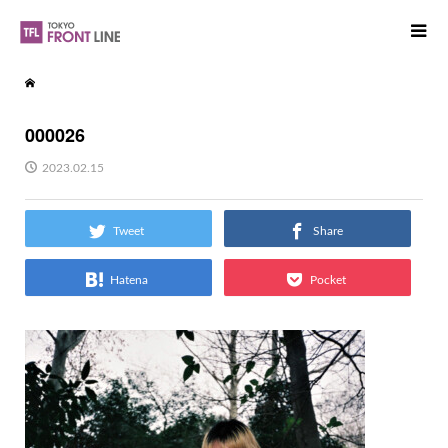
000026
2023.02.15
Tweet
Share
Hatena
Pocket