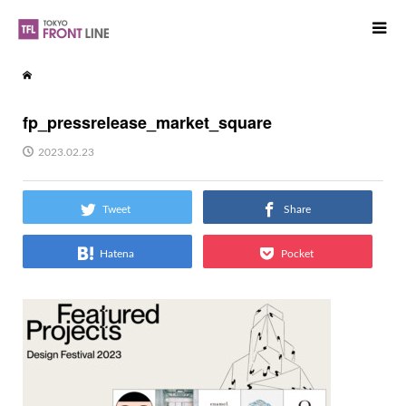
fp_pressrelease_market_square
2023.02.23
Tweet
Share
Hatena
Pocket