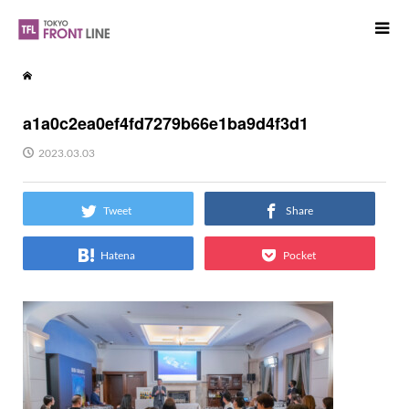
a1a0c2ea0ef4fd7279b66e1ba9d4f3d1
2023.03.03
Tweet
Share
Hatena
Pocket