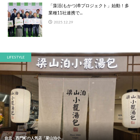
「藻活(もかつ)®プロジェクト」始動！多
業種11社連携で...
2025.12.29
LIFESTYLE
台北・西門町の人気店「梁山泊小...