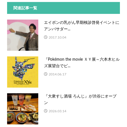
関連記事一覧
エイボンの乳がん早期検診啓発イベントに
アンバサダー...
2017.10.04
『Pokémon the movie ＸＹ展～六本木ヒル
ズ展望台でピ...
2014.06.17
『大衆すし酒場 ろんじ』が渋谷にオープ
ン
2026.03.14