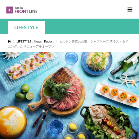
LIFESTYLE
LIFESTYLE
,
News
,
Report
ヒルトン東京お台場「シースケープ テラス・ダイ
ニング」がリニューアルオープン