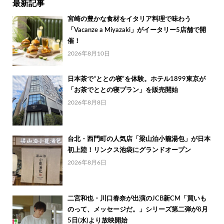
最新記事
宮崎の豊かな食材をイタリア料理で味わう
「Vacanze a Miyazaki」がイータリー5店舗で開
催！
2026年8月10日
日本茶で“ととの寝”を体験。ホテル1899東京が
「お茶でととの寝プラン」を販売開始
2026年8月8日
台北・西門町の人気店「梁山泊小籠湯包」が日本
初上陸！リンクス池袋にグランドオープン
2026年8月6日
二宮和也・川口春奈が出演のJCB新CM「買いも
のって、メッセージだ。」シリーズ第二弾が8月
5日(水)より放映開始