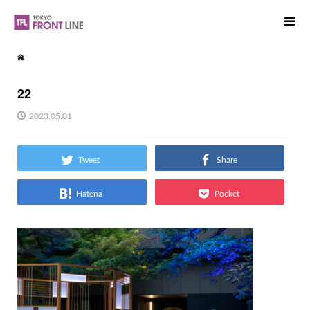
22
2023.05.01
Tweet
Share
Hatena
Pocket