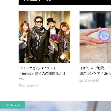
コロッケさんのブランド
イギリスで絶賛、イ
「mimic」待望のの旗艦店がオ
発スキンケア「dermoz
ー...
2016.08.30
2013.12.05
LIFESTYLE