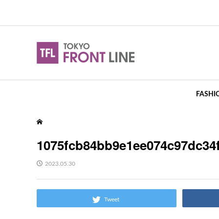
FASHI
1075fcb84bb9e1ee074c97dc34
2023.05.30
Tweet