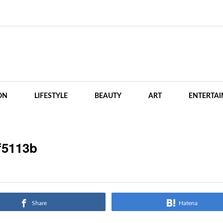
ON
LIFESTYLE
BEAUTY
ART
ENTERTA
f5113b
Share
Hatena