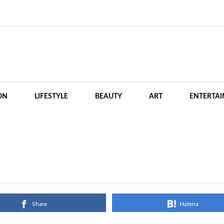
ON
LIFESTYLE
BEAUTY
ART
ENTERTA
Share
Hatena