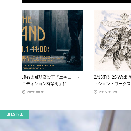
JR有楽町駅高架下『エキュート
2/13(Fri)~25(We
エディション有楽町』に...
ィション・ワークスに.
2020.08.31
2015.01.23
LIFESTYLE