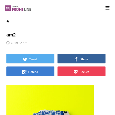
am2
2023.06.19
Tweet
Share
Hatena
Pocket