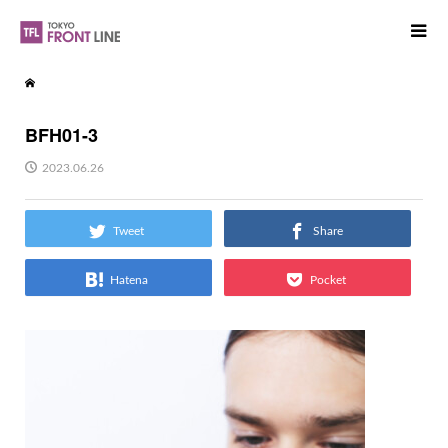
BFH01-3
2023.06.26
Tweet
Share
Hatena
Pocket