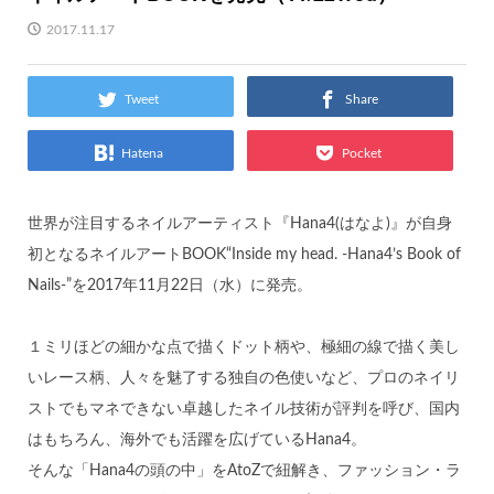
2017.11.17
Tweet
Share
Hatena
Pocket
世界が注目するネイルアーティスト『Hana4(はなよ)』が自身
初となるネイルアートBOOK“Inside my head. -Hana4’s Book of
Nails-”を2017年11月22日（水）に発売。
１ミリほどの細かな点で描くドット柄や、極細の線で描く美し
いレース柄、人々を魅了する独自の色使いなど、プロのネイリ
ストでもマネできない卓越したネイル技術が評判を呼び、国内
はもちろん、海外でも活躍を広げているHana4。
そんな「Hana4の頭の中」をAtoZで紐解き、ファッション・ラ