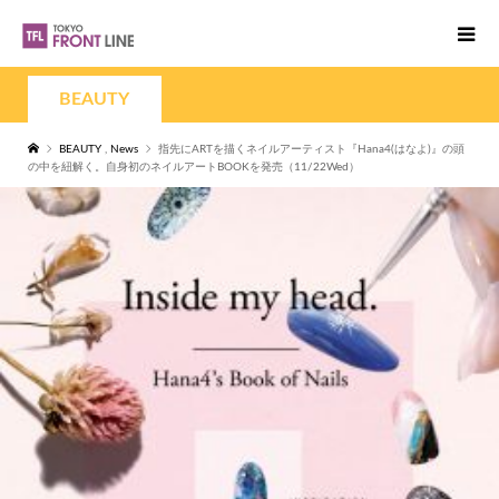
BEAUTY
BEAUTY
,
News
指先にARTを描くネイルアーティスト『Hana4(はなよ)』の頭
の中を紐解く。自身初のネイルアートBOOKを発売（11/22Wed）