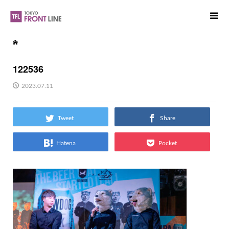
122536
2023.07.11
Tweet
Share
Hatena
Pocket