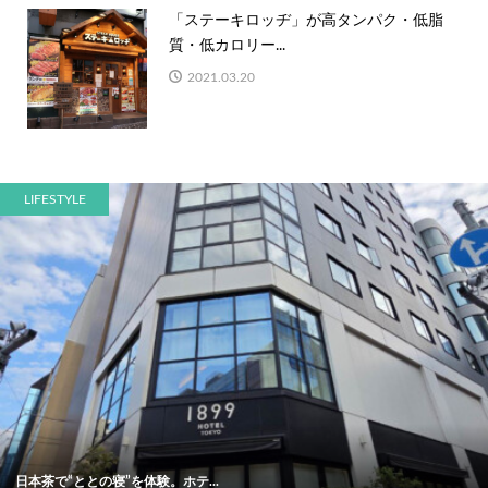
「ステーキロッヂ」が高タンパク・低脂
質・低カロリー...
2021.03.20
LIFESTYLE
日本茶で“ととの寝”を体験。ホテ...