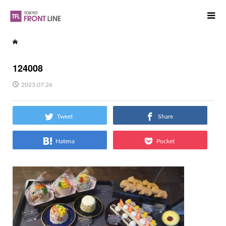
124008
2023.07.26
Tweet
Share
Hatena
Pocket