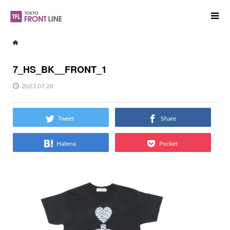
7_HS_BK__FRONT_1
2023.07.28
Tweet
Share
Hatena
Pocket