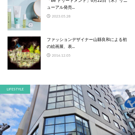
「Be トリートメント」6月22日（木）リニ
ューアル発売...
2023.05.28
ファッションデザイナー山縣良和による初
の絵画展、表...
2016.12.05
LIFESTYLE