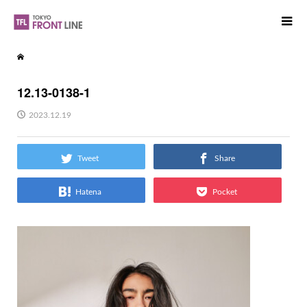
12.13-0138-1
2023.12.19
Tweet
Share
Hatena
Pocket