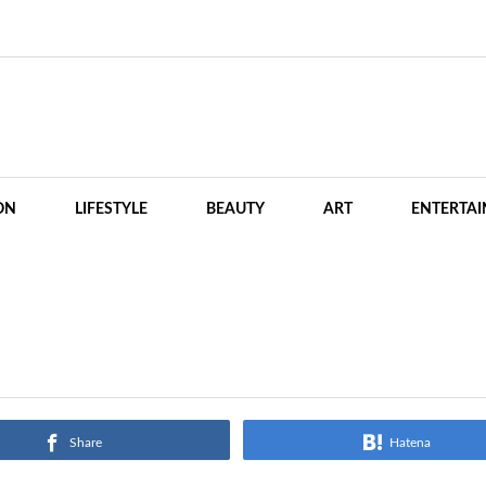
ON
LIFESTYLE
BEAUTY
ART
ENTERTA
Share
Hatena