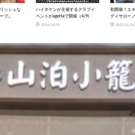
リッシュな
ハイネケンが主催するクラブイ
初開催！エ
プ...
ベントがageHaで開催（4/9)
ディサローノカ
2016.04.05
2023.11.26