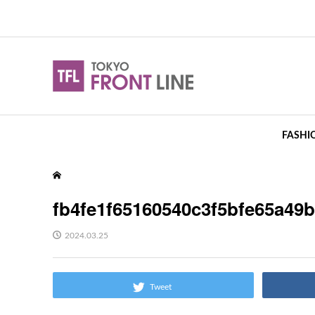
FASHI
fb4fe1f65160540c3f5bfe65a49
2024.03.25
Tweet