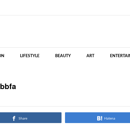
ON
LIFESTYLE
BEAUTY
ART
ENTERTA
bbbfa
Share
Hatena