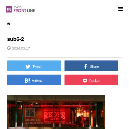
sub6-2
2024.05.17
Tweet
Share
Hatena
Pocket