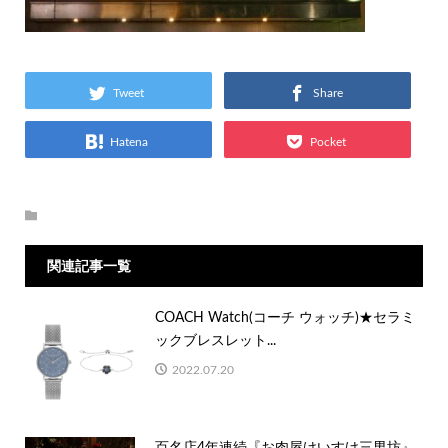
Tweet
Share
Hatena
Pocket
関連記事一覧
COACH Watch(コーチ ウォッチ)★セラミ
ックブレスレット...
2022.07.20
百名店4年連続『お肉屋けいすけ三男坊』