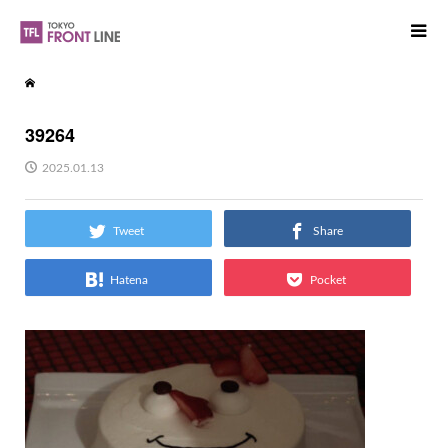
39264
2025.01.13
Tweet
Share
Hatena
Pocket