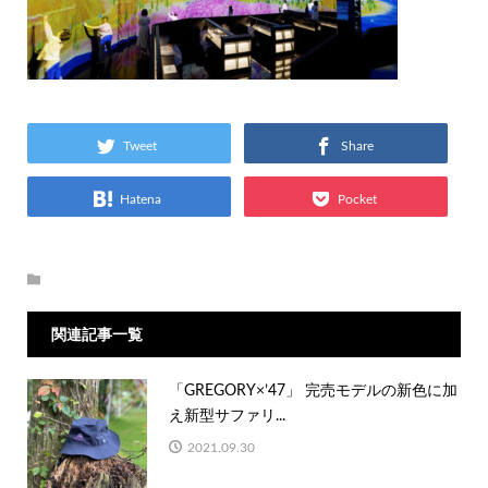
Tweet
Share
Hatena
Pocket
関連記事一覧
「GREGORY×’47」 完売モデルの新色に加
え新型サファリ...
2021.09.30