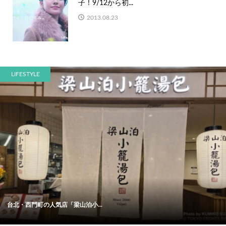
子！9/12から初...
2013.08.23
LIFESTYLE
台北・西門町の人気店「梁山泊小...