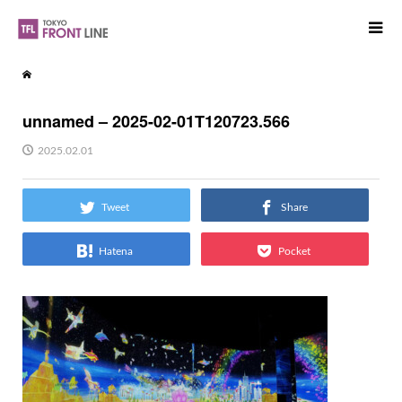
unnamed – 2025-02-01T120723.566
2025.02.01
Tweet
Share
Hatena
Pocket