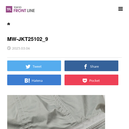
MW-JKT25102_9
2025.03.06
Tweet
Share
Hatena
Pocket