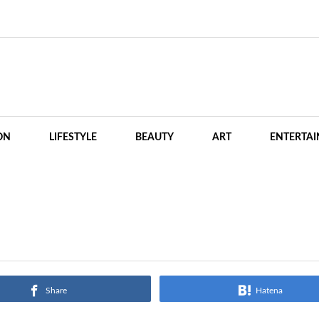
ON
LIFESTYLE
BEAUTY
ART
ENTERTA
Share
Hatena