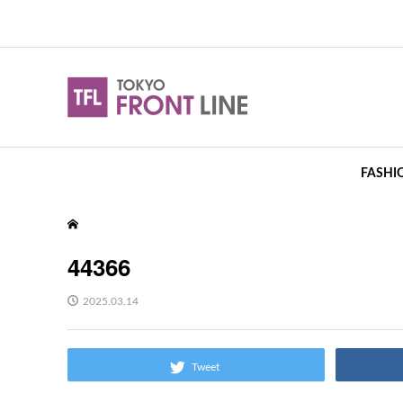
FASHI
44366
2025.03.14
Tweet