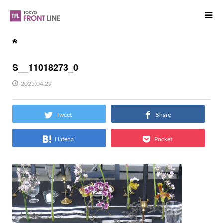
S__11018273_0
2025.04.29
Tweet
Share
Hatena
Pocket