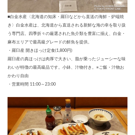
■白金水産〈北海道の知床・羅臼などから直送の海鮮・炉端焼
き〉白金水産は、北海道から直送される新鮮な海の幸を取り扱
う専門店。四季折々の厳選された魚介類を豊富に揃え、白金・
麻布エリアで最高級グレードの鮮魚を提供。
・羅臼産 開きほっけ定食(1,800円)
羅臼産の真ほっけは肉厚で大きい、脂が乗ったジューシーな味
わいが特徴の最高級品です。小鉢、汁物付き。※ご飯・汁物お
かわり自由
・営業時間 11:00～23:00