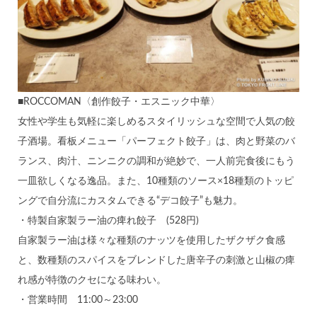
■ROCCOMAN〈創作餃子・エスニック中華〉
女性や学生も気軽に楽しめるスタイリッシュな空間で人気の餃
子酒場。看板メニュー「パーフェクト餃子」は、肉と野菜のバ
ランス、肉汁、ニンニクの調和が絶妙で、一人前完食後にもう
一皿欲しくなる逸品。また、10種類のソース×18種類のトッピ
ングで自分流にカスタムできる“デコ餃子”も魅力。
・特製自家製ラー油の痺れ餃子 (528円)
自家製ラー油は様々な種類のナッツを使用したザクザク食感
と、数種類のスパイスをブレンドした唐辛子の刺激と山椒の痺
れ感が特徴のクセになる味わい。
・営業時間 11:00～23:00