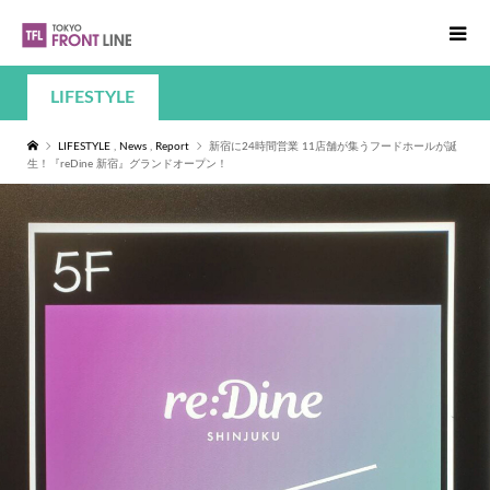
LIFESTYLE
LIFESTYLE
,
News
,
Report
新宿に24時間営業 11店舗が集うフードホールが誕
生！『reDine 新宿』グランドオープン！