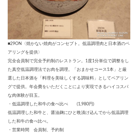
■29ON〈焼かない焼肉がコンセプト。低温調理肉と日本酒のペ
アリングを提供〉
完全会員制で完全予約制のレストラン。1度1分単位で調整をし
た真空低温調理法でお肉を調理。「おまかせコース1本」と厳
選した日本酒を「料理を美味しくする調味料」としてペアリン
グで提供。年会費をいただくことにより実現できるハイコスパ
な肉体験が目玉。
・低温調理した和牛の食べ比べ (1,980円)
低温調理した和牛と、醤油麹にひと晩漬け込んでから低温調理
した和牛の食べ比べ。
・営業時間 会員制、予約制