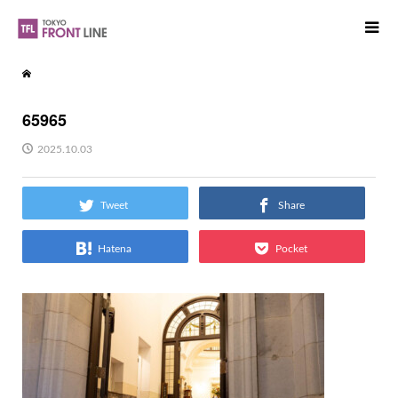
65965
2025.10.03
Tweet
Share
Hatena
Pocket