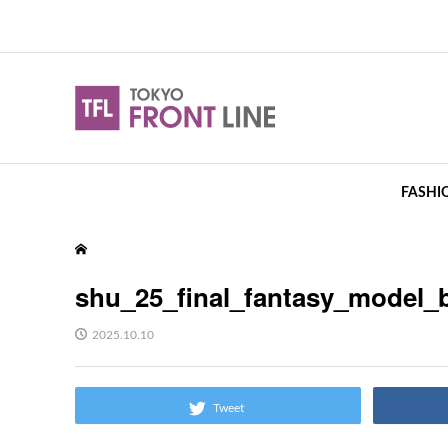
FASHI
shu_25_final_fantasy_model_
2025.10.10
Tweet