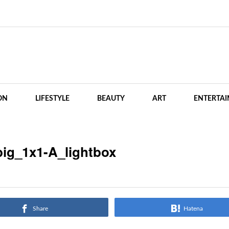
ON
LIFESTYLE
BEAUTY
ART
ENTERTA
big_1x1-A_lightbox
Share
Hatena