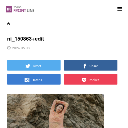
ni_150863+edit
2026.05.08
Tweet
Share
Hatena
Pocket