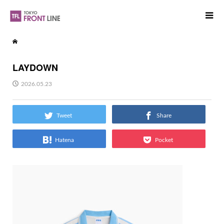
LAYDOWN
2026.05.23
Tweet
Share
Hatena
Pocket