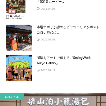
「501®ムービー...
2016.04.03
本場ナポリが認めるピッツェリアがポスト
コロナ時代に...
2022.03.08
感情をアートで伝える『SmileyWorld
Tokyo Gallery』 ...
2025.07.11
LIFESTYLE