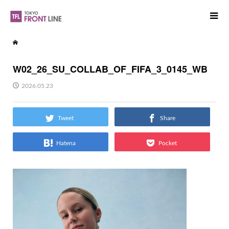
W02_26_SU_COLLAB_OF_FIFA_3_0145_WB
2026.05.23
Tweet
Share
Hatena
Pocket