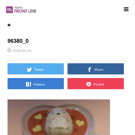
96380_0
2026.05.26
Tweet
Share
Hatena
Pocket