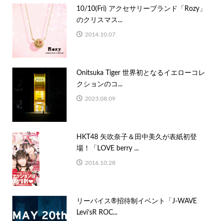
10/10(Fri) アクセサリーブランド「Rozy」
のクリスマス...
2014.10.07
Onitsuka Tiger 世界初となるイエローコレ
クションのコ...
2023.08.09
HKT48 矢吹奈子＆田中美久が表紙初登
場！「LOVE berry ...
2016.10.28
リーバイス®招待制イベント「J-WAVE
Levi’sR ROC...