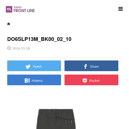
DO6SLP13M_BK00_02_10
2026.05.28
Tweet
Share
Hatena
Pocket