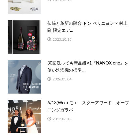
伝統と革新の融合 ドン ペリニヨン × 村上
隆 限定エデ...
2025.10.15
30回洗っても新品級※1『NANOX one』を
使い洗濯機の標準...
2026.03.04
6/13(Wed) モエ スターアワード オープ
ニングガラパ...
2012.06.13