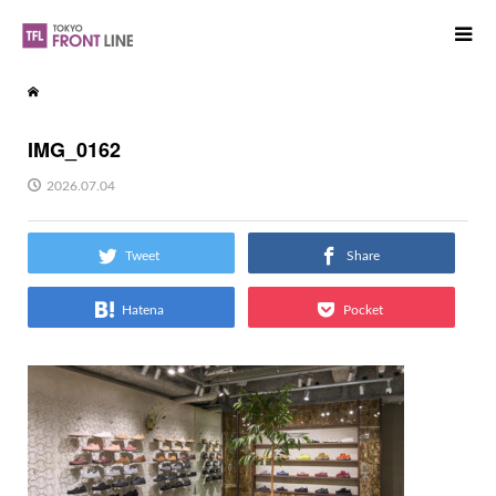
IMG_0162
2026.07.04
Tweet
Share
Hatena
Pocket